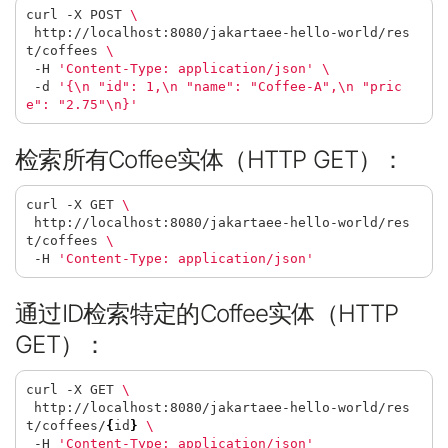
curl -X POST 
 http://localhost:8080/jakartaee-hello-world/res
t/coffees 
 -H 
'Content-Type: application/json'
 -d 
'{\n "id": 1,\n "name": "Coffee-A",\n "pric
e": "2.75"\n}'
检索所有Coffee实体（HTTP GET）：
curl -X GET 
 http://localhost:8080/jakartaee-hello-world/res
t/coffees 
 -H 
'Content-Type: application/json'
通过ID检索特定的Coffee实体（HTTP
GET）：
curl -X GET 
 http://localhost:8080/jakartaee-hello-world/res
t/coffees/
{
id
}
 -H 
'Content-Type: application/json'