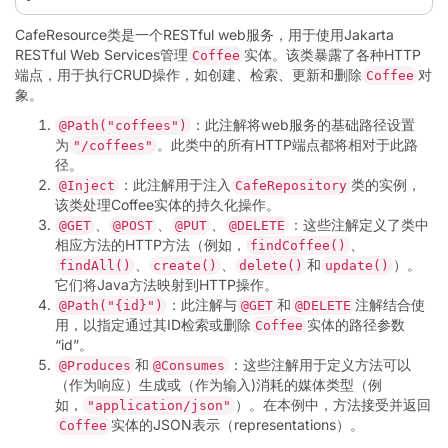
CafeResource类是一个RESTful web服务，用于使用Jakarta
RESTful Web Services管理
实体。该类暴露了各种HTTP
Coffee
端点，用于执行CRUD操作，如创建、检索、更新和删除
对
Coffee
象。
：此注解将web服务的基础路径设置
@Path("coffees")
为
。此类中的所有HTTP端点都将相对于此路
"/coffees"
径。
：此注解用于注入
类的实例，
@Inject
CafeRepository
该类处理Coffee实体的持久化操作。
、
、
、
：这些注解定义了类中
@GET
@POST
@PUT
@DELETE
相应方法的HTTP方法（例如，
、
findCoffee()
、
、
和
）。
findAll()
create()
delete()
update()
它们将Java方法映射到HTTP操作。
：此注解与
和
注解结合使
@Path("{id}")
@GET
@DELETE
用，以指定通过其ID检索或删除
实体的路径参数
Coffee
“id”。
和
：这些注解用于定义方法可以
@Produces
@Consumes
（作为响应）生成或（作为输入)消耗的媒体类型（例
如，
）。在本例中，方法接受并返回
"application/json"
实体的JSON表示（representations）。
Coffee