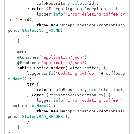
cafeRepository
.
delete
(
id
);
}
catch
(
IllegalArgumentException
e
)
{
logger
.
info
(
"Error deleting coffee by 
id "
+
id
);
throw
new
WebApplicationException
(
Res
ponse
.
Status
.
NOT_FOUND
);
}
}
@PUT
@Consumes
(
"application/json"
)
@Produces
(
"application/json"
)
public
Coffee
update
(
Coffee
coffee
)
{
logger
.
info
(
"Updating coffee "
+
coffee
.
g
etName
());
try
{
return
cafeRepository
.
create
(
coffee
);
}
catch
(
PersistenceException
ex
)
{
logger
.
info
(
"Error updating coffee "
+
coffee
.
getName
());
throw
new
WebApplicationException
(
Res
ponse
.
Status
.
BAD_REQUEST
);
}
}
}