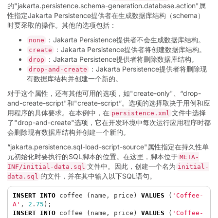
的"jakarta.persistence.schema-generation.database.action"属
性指定Jakarta Persistence提供者在生成数据库结构（schema）
时要采取的操作。其他的选项包括：
：Jakarta Persistence提供者不会生成数据库结构。
none
：Jakarta Persistence提供者将创建数据库结构。
create
：Jakarta Persistence提供者将删除数据库结构。
drop
：Jakarta Persistence提供者将删除现
drop-and-create
有数据库结构并创建一个新的。
对于这个属性，还有其他可用的选项，如"create-only"、“drop-
and-create-script"和"create-script”。选项的选择取决于用例和应
用程序的具体要求。在本例中，在
文件中选择
persistence.xml
了"drop-and-create"选项，它在开发环境中每次运行应用程序时都
会删除现有数据库结构并创建一个新的。
“jakarta.persistence.sql-load-script-source"属性指定在持久性单
元初始化时要执行的SQL脚本的位置。在这里，脚本位于
META-
文件中。因此，创建一个名为
INF/initial-data.sql
initial-
的文件，并在其中输入以下SQL语句。
data.sql
INSERT
INTO
coffee
(
name
,
price
)
VALUES
(
'Coffee-
A'
,
2
.
75
);
INSERT
INTO
coffee
(
name
,
price
)
VALUES
(
'Coffee-