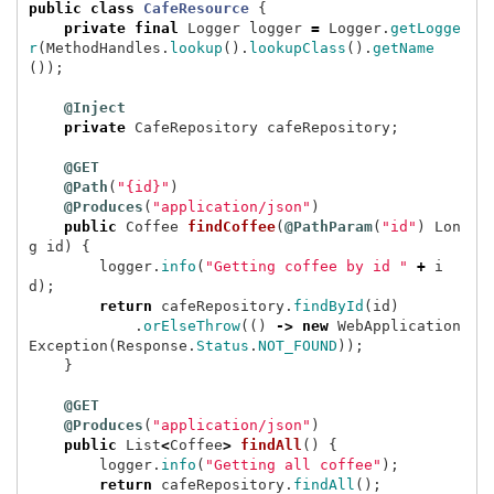
public
class
CafeResource
{
private
final
Logger
logger
=
Logger
.
getLogge
r
(
MethodHandles
.
lookup
().
lookupClass
().
getName
());
@Inject
private
CafeRepository
cafeRepository
;
@GET
@Path
(
"{id}"
)
@Produces
(
"application/json"
)
public
Coffee
findCoffee
(
@PathParam
(
"id"
)
Lon
g
id
)
{
logger
.
info
(
"Getting coffee by id "
+
i
d
);
return
cafeRepository
.
findById
(
id
)
.
orElseThrow
(()
->
new
WebApplication
Exception
(
Response
.
Status
.
NOT_FOUND
));
}
@GET
@Produces
(
"application/json"
)
public
List
<
Coffee
>
findAll
()
{
logger
.
info
(
"Getting all coffee"
);
return
cafeRepository
.
findAll
();