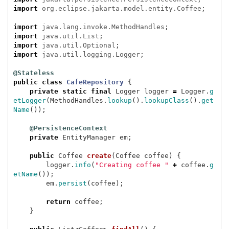
import
org.eclipse.jakarta.model.entity.Coffee
;
import
java.lang.invoke.MethodHandles
;
import
java.util.List
;
import
java.util.Optional
;
import
java.util.logging.Logger
;
@Stateless
public
class
CafeRepository
{
private
static
final
Logger
logger
=
Logger
.
g
etLogger
(
MethodHandles
.
lookup
().
lookupClass
().
get
Name
());
@PersistenceContext
private
EntityManager
em
;
public
Coffee
create
(
Coffee
coffee
)
{
logger
.
info
(
"Creating coffee "
+
coffee
.
g
etName
());
em
.
persist
(
coffee
);
return
coffee
;
}