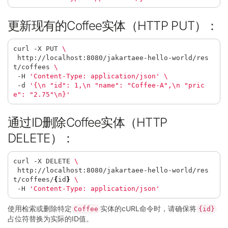
更新现有的Coffee实体（HTTP PUT）：
curl -X PUT 
 http://localhost:8080/jakartaee-hello-world/res
t/coffees 
 -H 
'Content-Type: application/json'
 -d 
'{\n "id": 1,\n "name": "Coffee-A",\n "pric
e": "2.75"\n}'
通过ID删除Coffee实体（HTTP
DELETE）：
curl -X DELETE 
 http://localhost:8080/jakartaee-hello-world/res
t/coffees/
{
id
}
 -H 
'Content-Type: application/json'
使用检索或删除特定
实体的cURL命令时，请确保将
Coffee
{id}
占位符替换为实际的ID值。