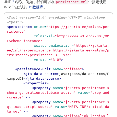
1
JNDI
名称。例如，我们可以在
中指定使用
persistence.xml
WildFly默认的
H2数据库
。
<?xml version="1.0" encoding="UTF-8" standalone
="yes"?>
<persistence
xmlns=
"https://jakarta.ee/xml/ns/per
sistence"
xmlns:xsi=
"http://www.w3.org/2001/XM
LSchema-instance"
xsi:schemaLocation=
"https://jakarta.
ee/xml/ns/persistence https://jakarta.ee/xml/ns/p
ersistence/persistence_3_1.xsd"
version=
"3.0"
>
<persistence-unit
name=
"coffees"
>
<jta-data-source>
java:jboss/datasources/E
xampleDS
</jta-data-source>
<properties>
<property
name=
"jakarta.persistence.s
chema-generation.database.action"
value=
"drop-and
-create"
/>
<property
name=
"jakarta.persistence.s
ql-load-script-source"
value=
"META-INF/initial-da
ta.sql"
/>
<property
name=
"eclipselink.logging.l