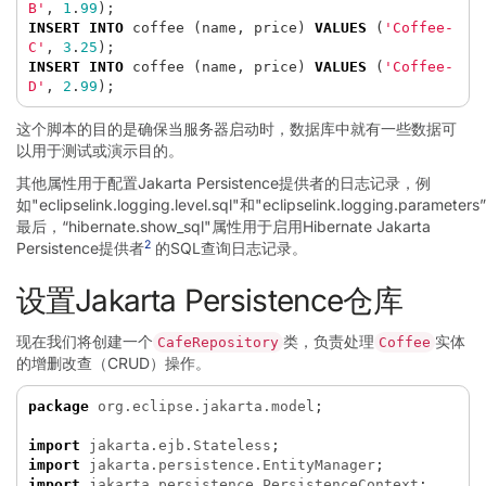
B'
,
1
.
99
);
INSERT
INTO
coffee
(
name
,
price
)
VALUES
(
'Coffee-
C'
,
3
.
25
);
INSERT
INTO
coffee
(
name
,
price
)
VALUES
(
'Coffee-
D'
,
2
.
99
);
这个脚本的目的是确保当服务器启动时，数据库中就有一些数据可
以用于测试或演示目的。
其他属性用于配置Jakarta Persistence提供者的日志记录，例
如"eclipselink.logging.level.sql"和"eclipselink.logging.parameter
最后，“hibernate.show_sql"属性用于启用Hibernate Jakarta
2
Persistence提供者
的SQL查询日志记录。
设置Jakarta Persistence仓库
现在我们将创建一个
类，负责处理
实体
CafeRepository
Coffee
的增删改查（CRUD）操作。
package
org.eclipse.jakarta.model
;
import
jakarta.ejb.Stateless
;
import
jakarta.persistence.EntityManager
;
import
jakarta.persistence.PersistenceContext
;