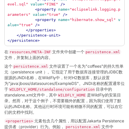
evel.sql"
value=
"FINE"
/>
<property
name=
"eclipselink.logging.p
arameters"
value=
"true"
/>
<property
name=
"hibernate.show_sql"
v
alue=
"true"
/>
</properties>
</persistence-unit>
</persistence>
在
文件夹中创建一个
resources/META-INF
persistence.xml
文件，并复制上面的内容。
这个
文件设置了一个名为"coffees"的持久性单
persistence.xml
元（persistence unit ）。它指定了用于数据库连接管理的JDBC数
据源的JNDI名称，在WildFly中，针对H2数据库，默认设置
为"java:jboss/datasources/ExampleDS"。JNDI名称的配置通常位
于
目录中的
WILDFLY_HOME/standalone/configuration
standalone.xml文件中，其中
是WildFly的安装目
WILDFLY_HOME
录。然而，对于这个例子，不需要额外的配置，因为我们使用了默
认的JNDI名称。其他运行时环境可能有稍微不同的配置，可以在它
们的文档中找到。
元素包含几个属性，用以配置Jakarta Persistence
<properties>
提供者（provider）行为。例如，
文件中
persistence.xml