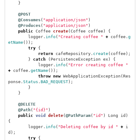
}
@POST
@Consumes
(
"application/json"
)
@Produces
(
"application/json"
)
public
Coffee
create
(
Coffee
coffee
)
{
logger
.
info
(
"Creating coffee "
+
coffee
.
g
etName
());
try
{
return
cafeRepository
.
create
(
coffee
);
}
catch
(
PersistenceException
ex
)
{
logger
.
info
(
"Error creating coffee "
+
coffee
.
getName
());
throw
new
WebApplicationException
(
Res
ponse
.
Status
.
BAD_REQUEST
);
}
}
@DELETE
@Path
(
"{id}"
)
public
void
delete
(
@PathParam
(
"id"
)
Long
id
)
{
logger
.
info
(
"Deleting coffee by id "
+
i
d
);
try
{