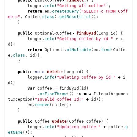
public
List
<
Coffee
>
findAll
()
{
logger
.
info
(
"Getting all coffee"
);
return
em
.
createQuery
(
"SELECT c FROM Coff
ee c"
,
Coffee
.
class
).
getResultList
();
}
public
Optional
<
Coffee
>
findById
(
Long
id
)
{
logger
.
info
(
"Getting coffee by id "
+
i
d
);
return
Optional
.
ofNullable
(
em
.
find
(
Coffe
e
.
class
,
id
));
}
public
void
delete
(
Long
id
)
{
logger
.
info
(
"Deleting coffee by id "
+
i
d
);
var
coffee
=
findById
(
id
)
.
orElseThrow
(()
->
new
IllegalArgumen
tException
(
"Invalid coffee Id:"
+
id
));
em
.
remove
(
coffee
);
}
public
Coffee
update
(
Coffee
coffee
)
{
logger
.
info
(
"Updating coffee "
+
coffee
.
g
etName
());