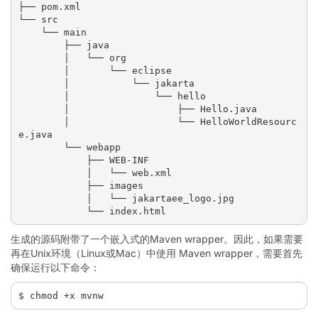
├── pom.xml

└── src

    └── main

        ├── java

        │   └── org

        │       └── eclipse

        │           └── jakarta

        │               └── hello

        │                   ├── Hello.java

        │                   └── HelloWorldResourc
e.java

        └── webapp

            ├── WEB-INF

            │   └── web.xml

            ├── images

            │   └── jakartaee_logo.jpg

生成的源码附带了一个嵌入式的Maven wrapper。因此，如果需要
再在Unix环境（Linux或Mac）中使用 Maven wrapper，需要首先
确保运行以下命令：