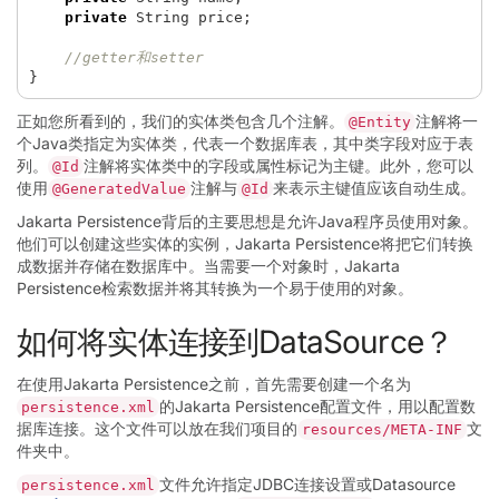
private
String
price
;
//getter和setter
}
正如您所看到的，我们的实体类包含几个注解。
注解将一
@Entity
个Java类指定为实体类，代表一个数据库表，其中类字段对应于表
列。
注解将实体类中的字段或属性标记为主键。此外，您可以
@Id
使用
注解与
来表示主键值应该自动生成。
@GeneratedValue
@Id
Jakarta Persistence背后的主要思想是允许Java程序员使用对象。
他们可以创建这些实体的实例，Jakarta Persistence将把它们转换
成数据并存储在数据库中。当需要一个对象时，Jakarta
Persistence检索数据并将其转换为一个易于使用的对象。
如何将实体连接到DataSource？
在使用Jakarta Persistence之前，首先需要创建一个名为
的Jakarta Persistence配置文件，用以配置数
persistence.xml
据库连接。这个文件可以放在我们项目的
文
resources/META-INF
件夹中。
文件允许指定JDBC连接设置或Datasource
persistence.xml