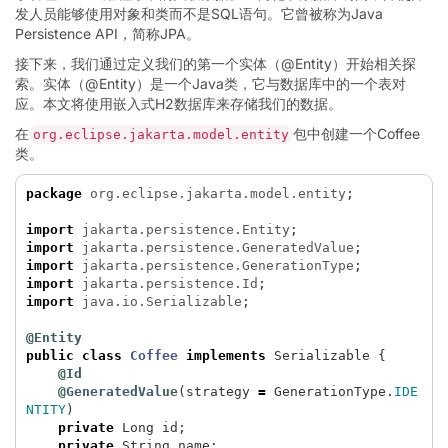
发人员能够使用对象和类而不是SQL语句。它曾被称为Java
Persistence API，简称JPA。
接下来，我们通过定义我们的第一个实体（@Entity）开始相关探
索。实体（@Entity）是一个Java类，它与数据库中的一个表对
应。本文将使用嵌入式H2数据库来存储我们的数据。
在
包中创建一个Coffee
org.eclipse.jakarta.model.entity
类。
package
org.eclipse.jakarta.model.entity
;
import
jakarta.persistence.Entity
;
import
jakarta.persistence.GeneratedValue
;
import
jakarta.persistence.GenerationType
;
import
jakarta.persistence.Id
;
import
java.io.Serializable
;
@Entity
public
class
Coffee
implements
Serializable
{
@Id
@GeneratedValue
(
strategy
=
GenerationType
.
IDE
NTITY
)
private
Long
id
;
private
String
name
;