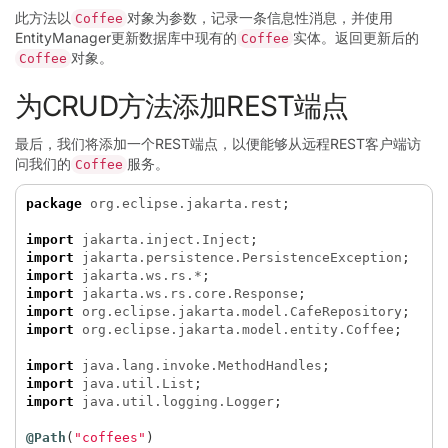
此方法以
对象为参数，记录一条信息性消息，并使用
Coffee
EntityManager更新数据库中现有的
实体。返回更新后的
Coffee
对象。
Coffee
为CRUD方法添加REST端点
最后，我们将添加一个REST端点，以便能够从远程REST客户端访
问我们的
服务。
Coffee
package
org.eclipse.jakarta.rest
;
import
jakarta.inject.Inject
;
import
jakarta.persistence.PersistenceException
;
import
jakarta.ws.rs.*
;
import
jakarta.ws.rs.core.Response
;
import
org.eclipse.jakarta.model.CafeRepository
;
import
org.eclipse.jakarta.model.entity.Coffee
;
import
java.lang.invoke.MethodHandles
;
import
java.util.List
;
import
java.util.logging.Logger
;
@Path
(
"coffees"
)