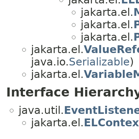
jakarta.el.
jakarta.el.
jakarta.el.
jakarta.el.
ValueRef
java.io.
Serializable
)
jakarta.el.
Variable
Interface Hierarch
java.util.
EventListen
jakarta.el.
ELContex