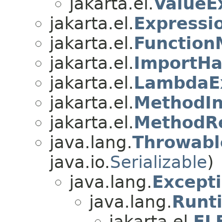
jakarta.el.
ValueE
jakarta.el.
Expressi
jakarta.el.
Function
jakarta.el.
ImportHa
jakarta.el.
LambdaE
jakarta.el.
MethodIn
jakarta.el.
MethodR
java.lang.
Throwabl
java.io.
Serializable
)
java.lang.
Except
java.lang.
Runt
jakarta.el.
EL