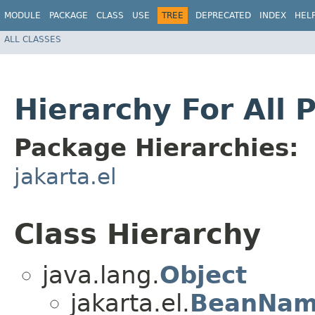
MODULE
PACKAGE
CLASS
USE
TREE
DEPRECATED
INDEX
HEL
ALL CLASSES
Hierarchy For All 
Package Hierarchies:
jakarta.el
Class Hierarchy
java.lang.
Object
jakarta.el.
BeanNam