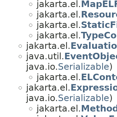
jakarta.el.
MapELR
jakarta.el.
Resour
jakarta.el.
Static
jakarta.el.
TypeCo
jakarta.el.
Evaluati
java.util.
EventObje
java.io.
Serializable
)
jakarta.el.
ELCont
jakarta.el.
Expressi
java.io.
Serializable
)
jakarta.el.
Method